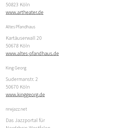
50823 Köln
www.artheater.de
Altes Pfandhaus
Kartäuserwall 20
50678 Köln
www.altes-pfandhaus.de
King Georg
Sudermanstr. 2
50670 Köln
www.kinggeorg.de
nrwjazz.net
Das Jazzportal für
Nordrhein-Westfalen