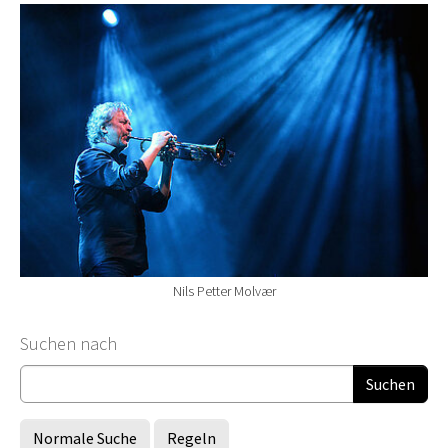
Nils Petter Molvær
Suchformular
Suchen nach
Normale Suche
Regeln