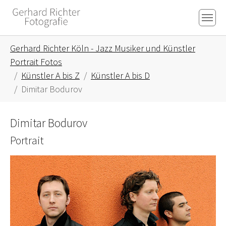
Skip to main content
Skip to page footer
You are here:
Gerhard Richter Köln - Jazz Musiker und Künstler
Portrait Fotos
Künstler A bis Z
Künstler A bis D
Dimitar Bodurov
Dimitar Bodurov
Portrait
Show larger version for: