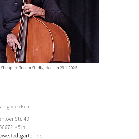
 Sheppard Trio im Stadtgarten am 29.1.2026
adtgarten Köln
enloer Str. 40
0672 Köln
ww.stadtgarten.de