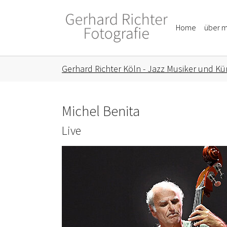
Skip to main content
Skip to page footer
Home
über m
You are here:
Gerhard Richter Köln - Jazz Musiker und Kün
Michel Benita
Live
Show larger version for: