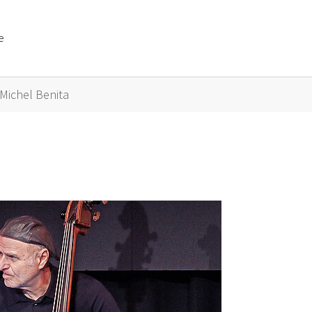
e
or "Künstler A bis Z"
Michel Benita