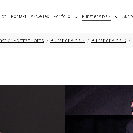
ich
Kontakt
Aktuelles
Portfolio
Künstler A bis Z
Such
Submenu for "Portfolio"
Submenu f
stler Portrait Fotos
Künstler A bis Z
Künstler A bis D
Show larger version for: