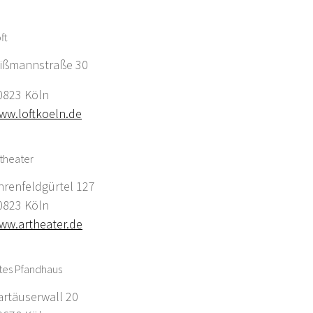
ft
ißmannstraße 30
0823 Köln
ww.loftkoeln.de
theater
hrenfeldgürtel 127
0823 Köln
ww.artheater.de
tes Pfandhaus
artäuserwall 20