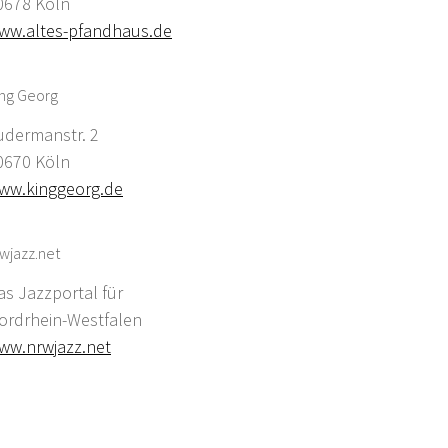
0678 Köln
ww.altes-pfandhaus.de
ing Georg
udermanstr. 2
0670 Köln
ww.kinggeorg.de
wjazz.net
as Jazzportal für
ordrhein-Westfalen
ww.nrwjazz.net