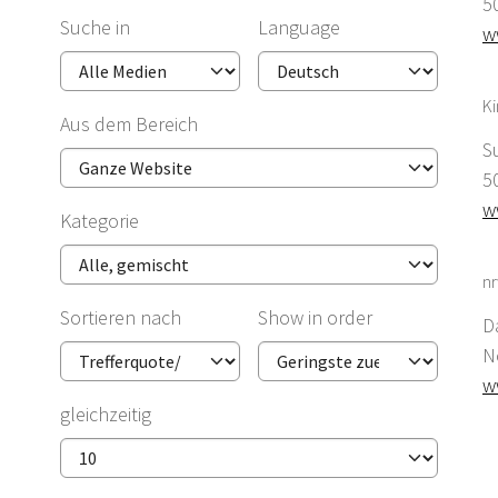
5
Suche in
Language
w
K
Aus dem Bereich
S
5
w
Kategorie
nr
Sortieren nach
Show in order
D
N
w
gleichzeitig