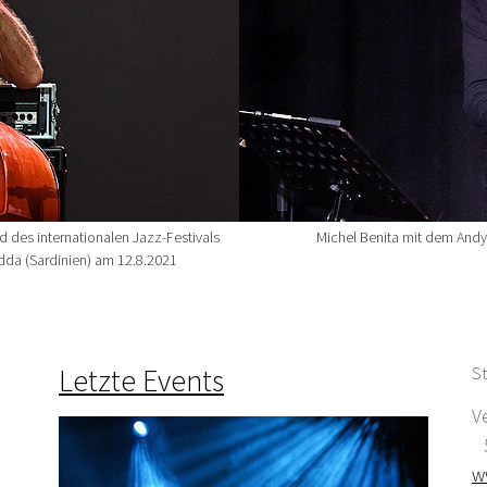
 des internationalen Jazz-Festivals
Michel Benita mit dem Andy
dda (Sardinien) am 12.8.2021
Letzte Events
St
V
5
w