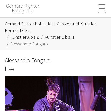
Skip to main content
Skip to page footer
You are here:
Gerhard Richter Köln - Jazz Musiker und Künstler
Portrait Fotos
Künstler A bis Z
Künstler E bis H
Alessandro Fongaro
Alessandro Fongaro
Live
Show larger version for: