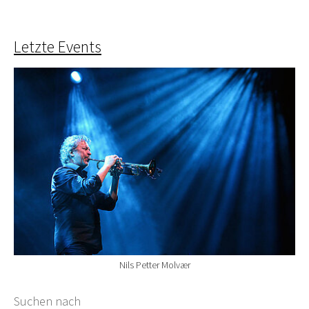
Letzte Events
Nils Petter Molvær
Suchformular
Suchen nach