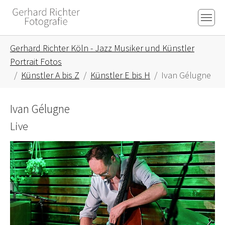
Skip to main content
Skip to page footer
You are here:
Gerhard Richter Köln - Jazz Musiker und Künstler
Portrait Fotos
Künstler A bis Z
Künstler E bis H
Ivan Gélugne
Ivan Gélugne
Live
Show larger version for: