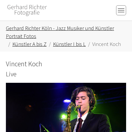
Skip to main content
Skip to page footer
You are here:
Gerhard Richter Köln - Jazz Musiker und Künstler
Portrait Fotos
Künstler A bis Z
Künstler I bis L
Vincent Koch
Vincent Koch
Live
Show larger version for: