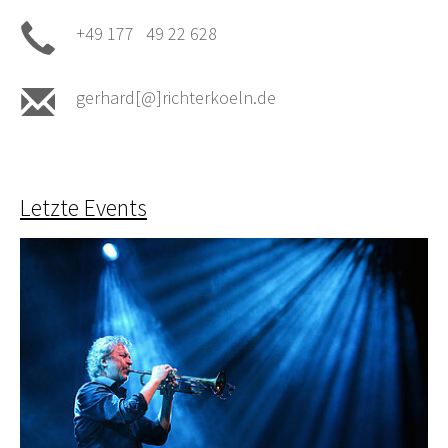
+49 177 49 22 628
gerhard[@]richterkoeln.de
Letzte Events