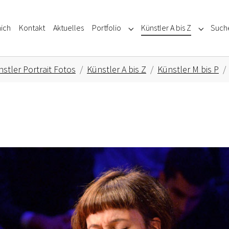
ich
Kontakt
Aktuelles
Portfolio
Künstler A bis Z
Such
Submenu for "Portfolio"
Submenu f
stler Portrait Fotos
Künstler A bis Z
Künstler M bis P