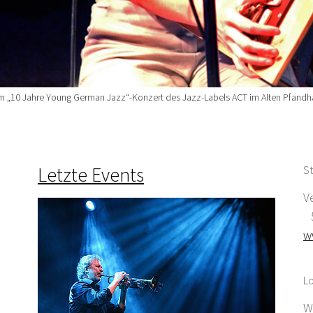
m „10 Jahre Young German Jazz“-Konzert des Jazz-Labels ACT im Alten Pfand
Letzte Events
St
V
5
w
Lo
W