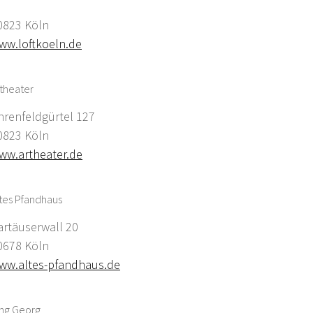
0823 Köln
ww.loftkoeln.de
theater
hrenfeldgürtel 127
0823 Köln
ww.artheater.de
tes Pfandhaus
artäuserwall 20
0678 Köln
ww.altes-pfandhaus.de
ing Georg