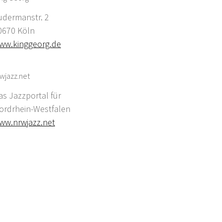
udermanstr. 2
0670 Köln
ww.kinggeorg.de
wjazz.net
as Jazzportal für
ordrhein-Westfalen
ww.nrwjazz.net