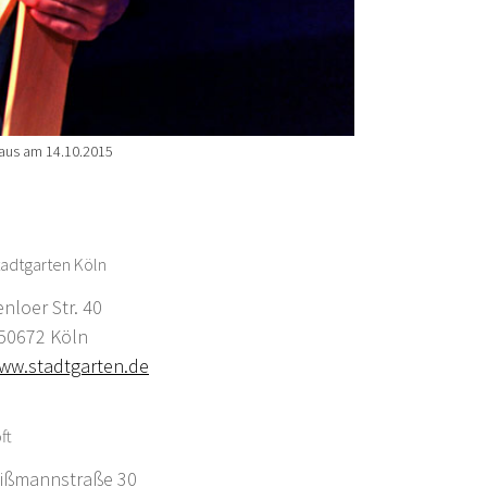
haus am 14.10.2015
adtgarten Köln
enloer Str. 40
0672 Köln
ww.stadtgarten.de
ft
ißmannstraße 30