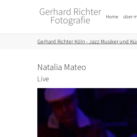
Skip to main content
Skip to page footer
Home
über m
You are here:
Gerhard Richter Köln - Jazz Musiker und Kün
Natalia Mateo
Live
Show larger version for: