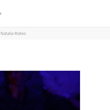
e
or "Künstler A bis Z"
Natalia Mateo