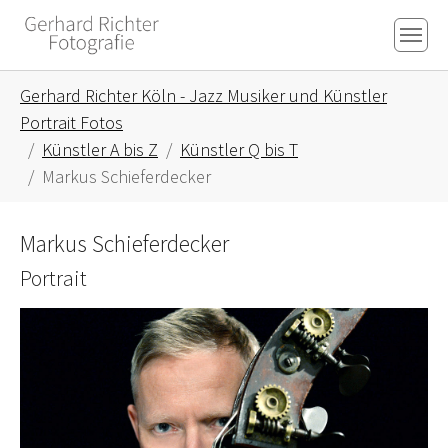
Skip to main content
Skip to page footer
You are here:
Gerhard Richter Köln - Jazz Musiker und Künstler
Portrait Fotos
Künstler A bis Z
Künstler Q bis T
Markus Schieferdecker
Markus Schieferdecker
Portrait
Show larger version for: