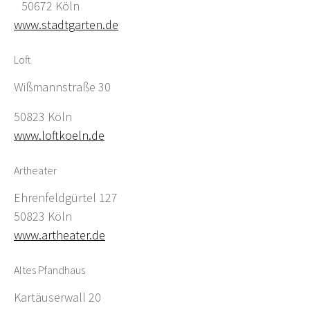
50672 Köln
www.stadtgarten.de
Loft
Wißmannstraße 30
50823 Köln
www.loftkoeln.de
Artheater
Ehrenfeldgürtel 127
50823 Köln
www.artheater.de
Altes Pfandhaus
Kartäuserwall 20