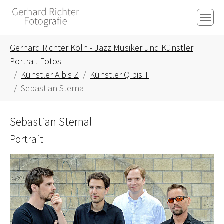
Skip to main content
Skip to page footer
You are here:
Gerhard Richter Köln - Jazz Musiker und Künstler
Portrait Fotos
Künstler A bis Z
Künstler Q bis T
Sebastian Sternal
Sebastian Sternal
Portrait
Show larger version for: