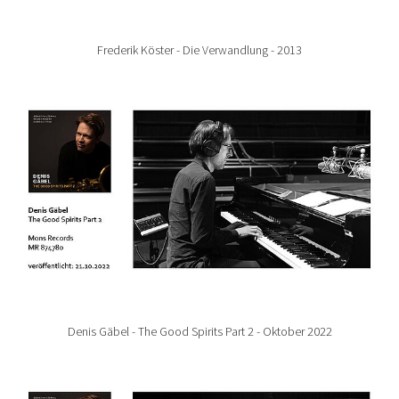
Frederik Köster - Die Verwandlung - 2013
Show larger version for:
Denis Gäbel - The Good Spirits Part 2 - Oktober 2022
Show larger version for: