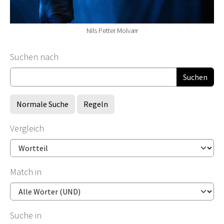
Nils Petter Molvær
Suchformular
Suchen nach
Normale Suche
Regeln
Vergleich
Match in
Suche in