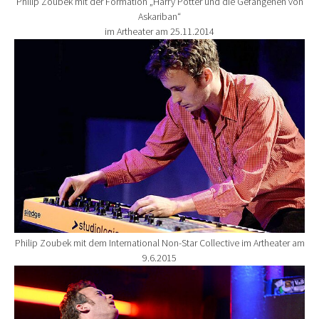
Philip Zoubek mit der Formation „Harry Potter und die Gefangenen von
Askariban“
im Artheater am 25.11.2014
Show larger version for:
Philip Zoubek mit dem International Non-Star Collective im Artheater am
9.6.2015
Show larger version for: