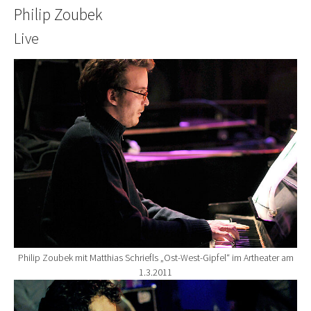
Philip Zoubek
Live
Show larger version for:
Philip Zoubek mit Matthias Schriefls „Ost-West-Gipfel“ im Artheater am
1.3.2011
Show larger version for: