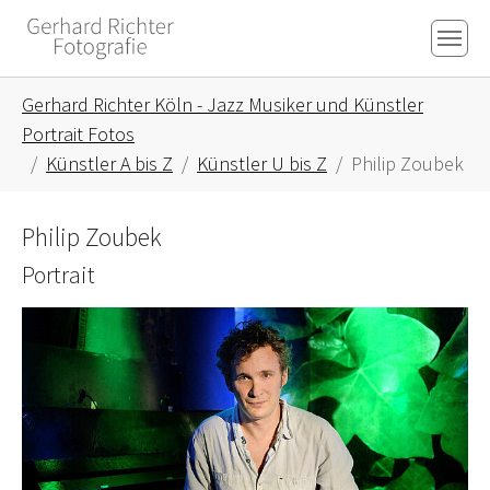
Skip to main content
Skip to page footer
You are here:
Gerhard Richter Köln - Jazz Musiker und Künstler
Portrait Fotos
Künstler A bis Z
Künstler U bis Z
Philip Zoubek
Philip Zoubek
Portrait
Show larger version for: