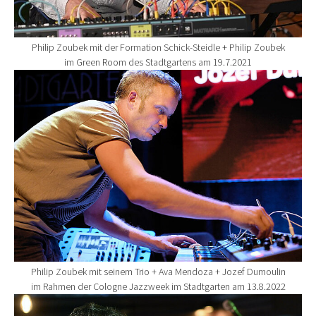
Philip Zoubek mit der Formation Schick-Steidle + Philip Zoubek
im Green Room des Stadtgartens am 19.7.2021
Show larger version for:
Philip Zoubek mit seinem Trio + Ava Mendoza + Jozef Dumoulin
im Rahmen der Cologne Jazzweek im Stadtgarten am 13.8.2022
Show larger version for: