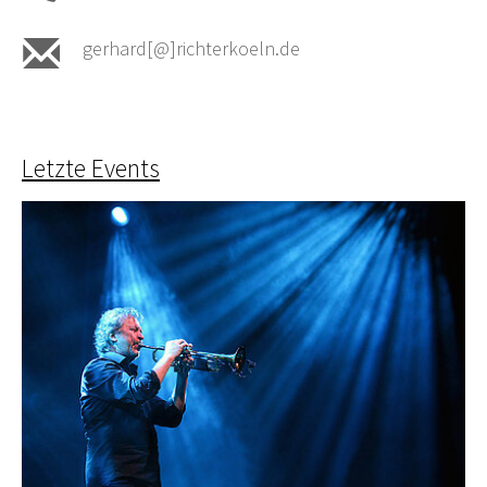
gerhard[@]richterkoeln.de
Letzte Events