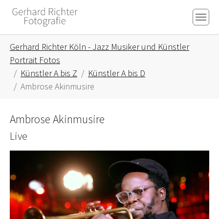
Skip to main content
Skip to page footer
You are here:
Gerhard Richter Köln - Jazz Musiker und Künstler
Portrait Fotos
Künstler A bis Z
Künstler A bis D
Ambrose Akinmusire
Ambrose Akinmusire
Live
Show larger version for: