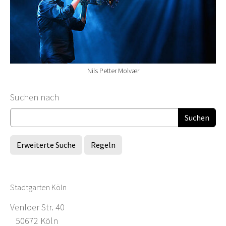
Nils Petter Molvær
Suchformular
Suchen nach
Erweiterte Suche
Regeln
Stadtgarten Köln
Venloer Str. 40
50672 Köln