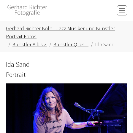
Skip to main content
Skip to page footer
You are here:
Gerhard Richter Köln - Jazz Musiker und Künstler
Portrait Fotos
Künstler A bis Z
Künstler Q bis T
Ida Sand
Ida Sand
Portrait
Show larger version for: