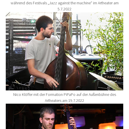
während des Festivals „Jazz against the machine“ im Artheater am
5.7.2022
Show larger version for:
Nico Klöffer mit der Formation PiPaPo auf der Außenbühne des
Artheaters am 19.7.2022
Show larger version for: