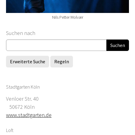
Nils Petter Molvær
Suchformular
Suchen nach
Erweiterte Suche
Regeln
Stadtgarten Köln
Venloer Str. 40
50672 Köln
www.stadtgarten.de
Loft