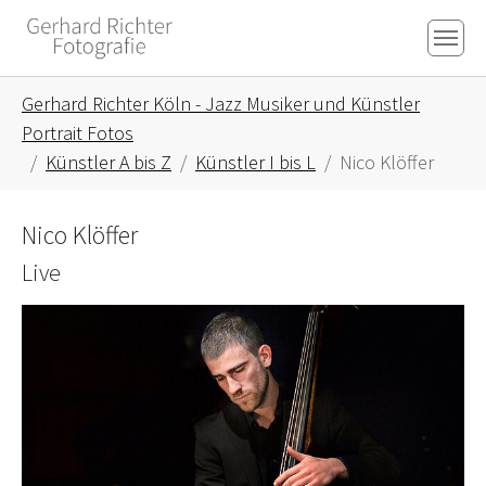
Skip to main content
Skip to page footer
You are here:
Gerhard Richter Köln - Jazz Musiker und Künstler
Portrait Fotos
Künstler A bis Z
Künstler I bis L
Nico Klöffer
Nico Klöffer
Live
Show larger version for: