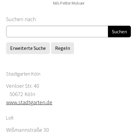
Nils Petter Molvær
Suchformular
Suchen nach
Erweiterte Suche
Regeln
Stadtgarten Köln
Venloer Str. 40
50672 Köln
www.stadtgarten.de
Loft
Wißmannstraße 30