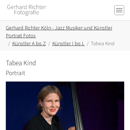
Skip to main content
Skip to page footer
You are here:
Gerhard Richter Köln - Jazz Musiker und Künstler
Portrait Fotos
Künstler A bis Z
Künstler I bis L
Tabea Kind
Tabea Kind
Portrait
Show larger version for: