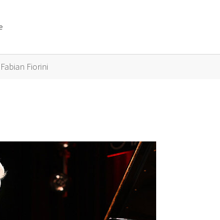
e
or "Künstler A bis Z"
Fabian Fiorini