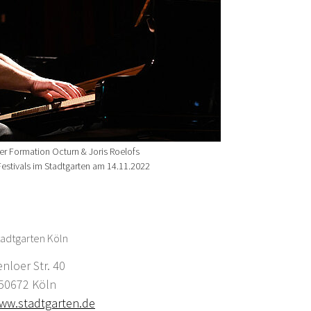
der Formation Octurn & Joris Roelofs
estivals im Stadtgarten am 14.11.2022
adtgarten Köln
enloer Str. 40
0672 Köln
ww.stadtgarten.de