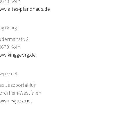
0678 Köln
ww.altes-pfandhaus.de
ing Georg
udermanstr. 2
0670 Köln
ww.kinggeorg.de
wjazz.net
as Jazzportal für
ordrhein-Westfalen
ww.nrwjazz.net