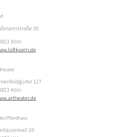
ft
ißmannstraße 30
0823 Köln
ww.loftkoeln.de
theater
hrenfeldgürtel 127
0823 Köln
ww.artheater.de
tes Pfandhaus
artäuserwall 20