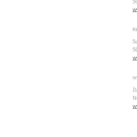
5
w
K
S
5
w
nr
D
N
w