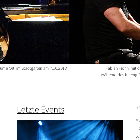
laume Orti im Stadtgarten am 7.10.2013
Fabian Fiorini mit 
während des Klaeng-F
Letzte Events
St
V
5
w