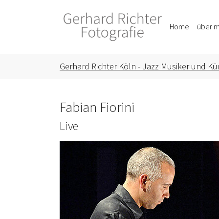
Skip to main content
Skip to page footer
Home
über m
You are here:
Gerhard Richter Köln - Jazz Musiker und Kün
Fabian Fiorini
Live
Show larger version for: