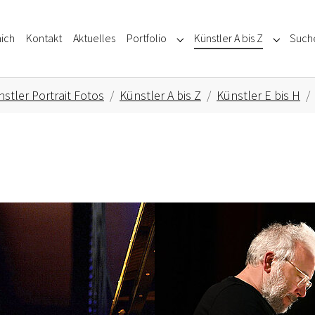
ich
Kontakt
Aktuelles
Portfolio
Künstler A bis Z
Such
Submenu for "Portfolio"
Submenu f
stler Portrait Fotos
Künstler A bis Z
Künstler E bis H
Show larger version for: