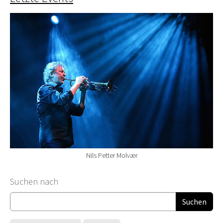
Nils Petter Molvær
Suchformular
Suchen nach