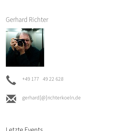
Gerhard Richter
+49 177 49 22 628
gerhard[@]richterkoeln.de
Letzte Events