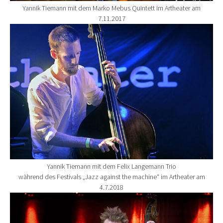
Yannik Tiemann mit dem Marko Mebus Quintett im Artheater am
7.11.2017
Show larger version for:
Yannik Tiemann mit dem Felix Langemann Trio
während des Festivals „Jazz against the machine“ im Artheater am
4.7.2018
Show larger version for: