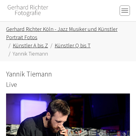
Skip to main content
Skip to page footer
You are here:
Gerhard Richter Köln - Jazz Musiker und Künstler
Portrait Fotos
Künstler A bis Z
Künstler Q bis T
Yannik Tiemann
Yannik Tiemann
Live
Show larger version for: