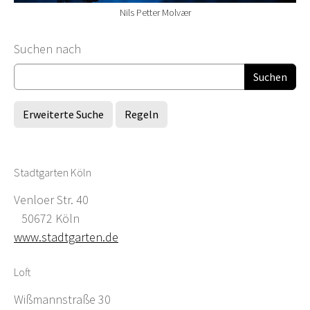
Nils Petter Molvær
Suchformular
Suchen nach
Erweiterte Suche
Regeln
Stadtgarten Köln
Venloer Str. 40
50672 Köln
www.stadtgarten.de
Loft
Wißmannstraße 30