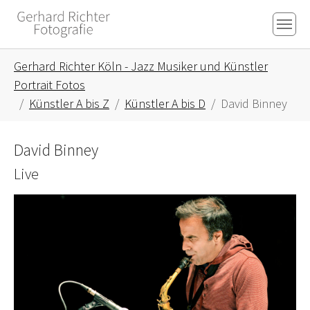
Skip to main content
Skip to page footer
You are here:
Gerhard Richter Köln - Jazz Musiker und Künstler
Portrait Fotos
Künstler A bis Z
Künstler A bis D
David Binney
David Binney
Live
Show larger version for: