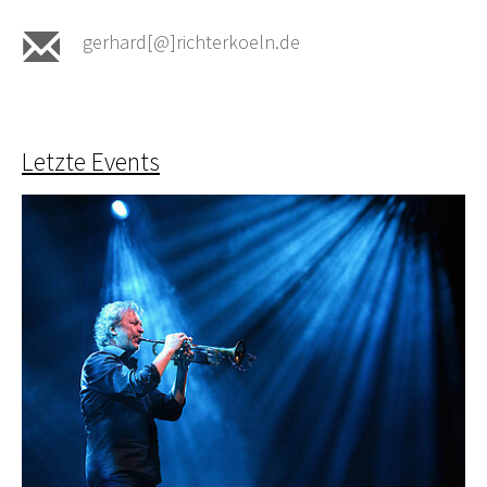
gerhard[@]richterkoeln.de
Letzte Events