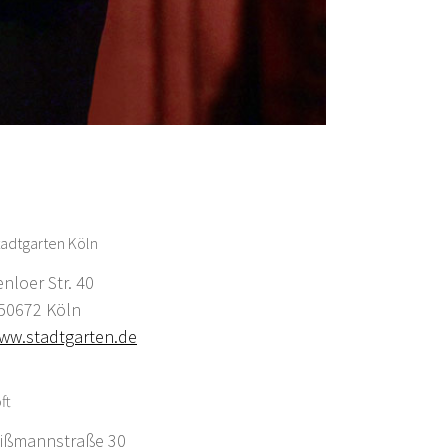
adtgarten Köln
enloer Str. 40
0672 Köln
ww.stadtgarten.de
ft
ißmannstraße 30