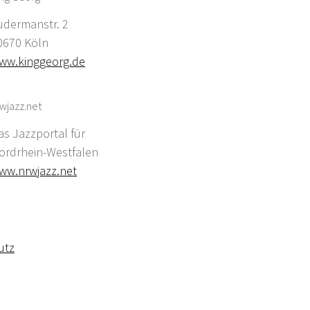
udermanstr. 2
0670 Köln
ww.kinggeorg.de
wjazz.net
as Jazzportal für
ordrhein-Westfalen
ww.nrwjazz.net
utz