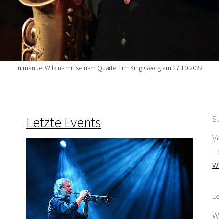
Immanuel Wilkins mit seinem Quartett im King Georg am 27.10.2022
Letzte Events
St
V
5
w
Lo
W