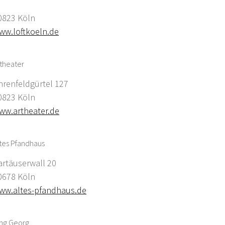
0823 Köln
ww.loftkoeln.de
theater
hrenfeldgürtel 127
0823 Köln
ww.artheater.de
tes Pfandhaus
artäuserwall 20
0678 Köln
ww.altes-pfandhaus.de
ing Georg