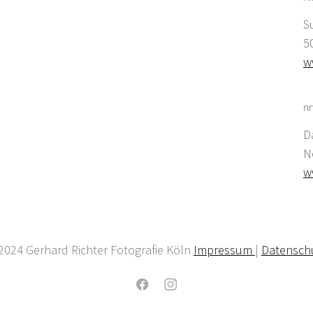
S
5
w
nr
D
N
w
2024 Gerhard Richter Fotografie Köln
Impressum
|
Datensch
Facebook
Instagram