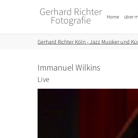
Skip to main content
Skip to page footer
Home
über m
You are here:
Gerhard Richter Köln - Jazz Musiker und Kün
Immanuel Wilkins
Live
Show larger version for: