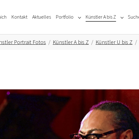
ich
Kontakt
Aktuelles
Portfolio
Künstler A bis Z
Such
Submenu for "Portfolio"
Submenu f
stler Portrait Fotos
Künstler A bis Z
Künstler U bis Z