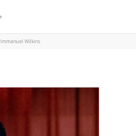
e
or "Künstler A bis Z"
Immanuel Wilkins