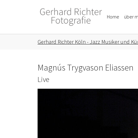
Skip to main content
Skip to page footer
Home
über m
You are here:
Gerhard Richter Köln - Jazz Musiker und Kün
Magnús Trygvason Eliassen
Live
Show larger version for: