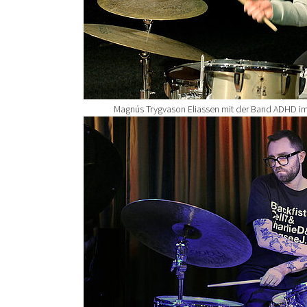
Magnús Trygvason Eliassen mit der Band ADHD im
Show larger version for: