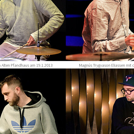
 Alten Pfandhaus am 19.1.2013
Magnús Trygvason Eliassen mit 
Show larger version for: