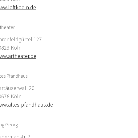
ww.loftkoeln.de
theater
hrenfeldgürtel 127
0823 Köln
ww.artheater.de
tes Pfandhaus
artäuserwall 20
0678 Köln
ww.altes-pfandhaus.de
ing Georg
udermanstr. 2