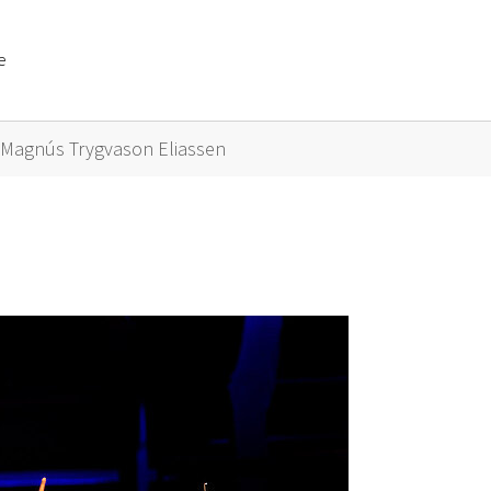
e
or "Künstler A bis Z"
Magnús Trygvason Eliassen