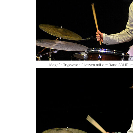
Magnús Trygvason Eliassen mit der Band ADHD im
Show larger version for: