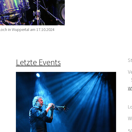
Loch in Wuppertal am 17.10.2024
Letzte Events
St
V
5
w
Lo
W
5