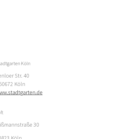
adtgarten Köln
enloer Str. 40
0672 Köln
ww.stadtgarten.de
ft
ißmannstraße 30
0823 Köln