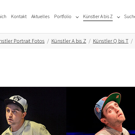
ich
Kontakt
Aktuelles
Portfolio
Künstler A bis Z
Such
Submenu for "Portfolio"
Submenu f
stler Portrait Fotos
Künstler A bis Z
Künstler Q bis T
Show larger version for: