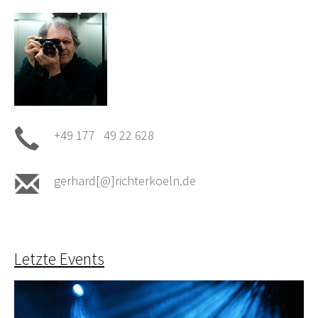
+49 177 49 22 628
gerhard[@]richterkoeln.de
Letzte Events