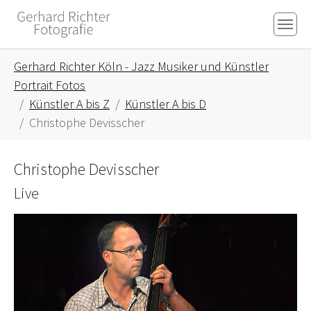
Skip to main content
Skip to page footer
You are here:
Gerhard Richter Köln - Jazz Musiker und Künstler
Portrait Fotos
Künstler A bis Z
Künstler A bis D
Christophe Devisscher
Christophe Devisscher
Live
Show larger version for: