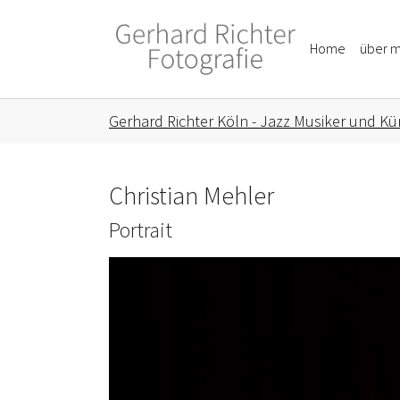
Skip to main content
Skip to page footer
Home
über m
You are here:
Gerhard Richter Köln - Jazz Musiker und Kün
Christian Mehler
Portrait
Show larger version for: