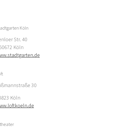
adtgarten Köln
enloer Str. 40
0672 Köln
ww.stadtgarten.de
ft
ißmannstraße 30
0823 Köln
ww.loftkoeln.de
theater