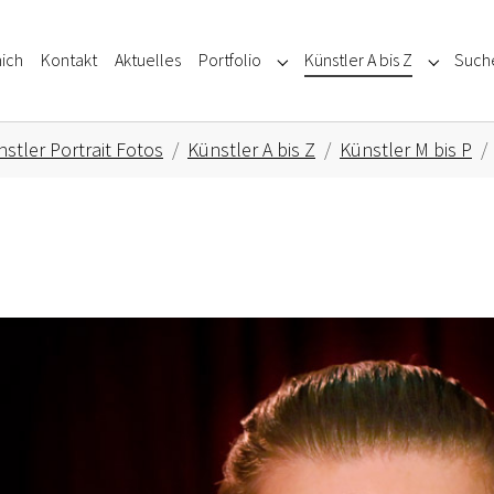
ich
Kontakt
Aktuelles
Portfolio
Künstler A bis Z
Such
Submenu for "Portfolio"
Submenu f
stler Portrait Fotos
Künstler A bis Z
Künstler M bis P