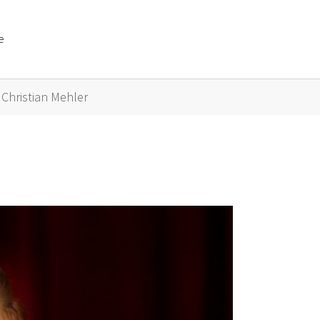
e
or "Künstler A bis Z"
Christian Mehler