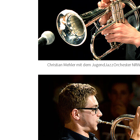
Christian Mehler mit dem JugendJazzOrchester NRW
Show larger version for: