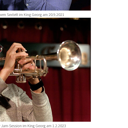
inem Sextett im King Georg am 20.9.2021
er Jam-Session im King Georg am 1.2.2023