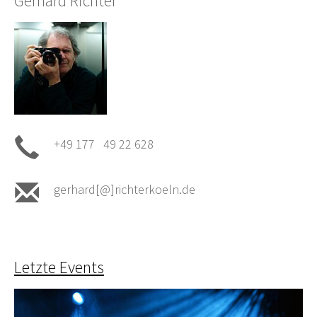
Gerhard Richter
+49 177 49 22 628
gerhard[@]richterkoeln.de
Letzte Events