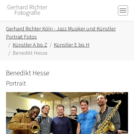
Skip to main content
Skip to page footer
You are here:
Gerhard Richter Köln - Jazz Musiker und Künstler
Portrait Fotos
Künstler A bis Z
Künstler E bis H
Benedikt Hesse
Benedikt Hesse
Portrait
Show larger version for: