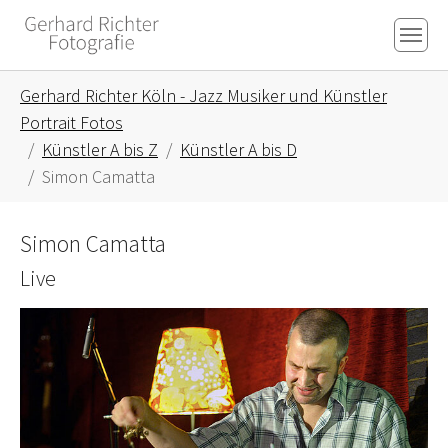
Skip to main content
Skip to page footer
You are here:
Gerhard Richter Köln - Jazz Musiker und Künstler
Portrait Fotos
Künstler A bis Z
Künstler A bis D
Simon Camatta
Simon Camatta
Live
Show larger version for: