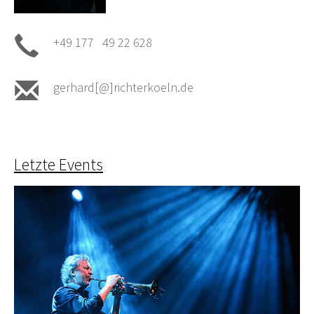
+49 177 49 22 628
gerhard[@]richterkoeln.de
Letzte Events