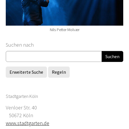
Nils Petter Molvær
Suchformular
Suchen nach
Erweiterte Suche
Regeln
Stadtgarten Köln
Venloer Str. 40
50672 Köln
www.stadtgarten.de