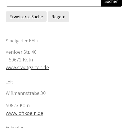
Erweiterte Suche
Regeln
Stadtgarten Köln
Venloer Str. 40
50672 Köln
www.stadtgarten.de
Loft
Wißmannstraße 30
50823 Köln
www.loftkoeln.de
Artheater