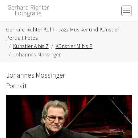
Skip to main content
Skip to page footer
You are here:
Gerhard Richter Köln - Jazz Musiker und Künstler
Portrait Fotos
Künstler A bis Z
Künstler M bis P
Johannes Mössinger
Johannes Mössinger
Portrait
Show larger version for: