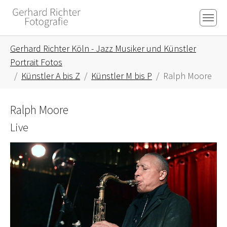
Skip to main content
Skip to page footer
You are here:
Gerhard Richter Köln - Jazz Musiker und Künstler
Portrait Fotos
Künstler A bis Z
Künstler M bis P
Ralph Moore
Ralph Moore
Live
Show larger version for: