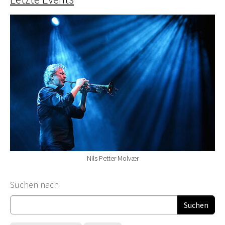
Nils Petter Molvær
Suchformular
Suchen nach