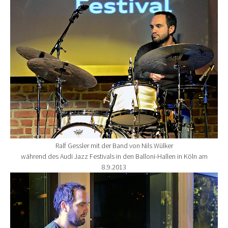
Show larger version for:
Ralf Gessler mit der Band von Nils Wülker
während des Audi Jazz Festivals in den Balloni-Hallen in Köln am
8.9.2013
Show larger version for: