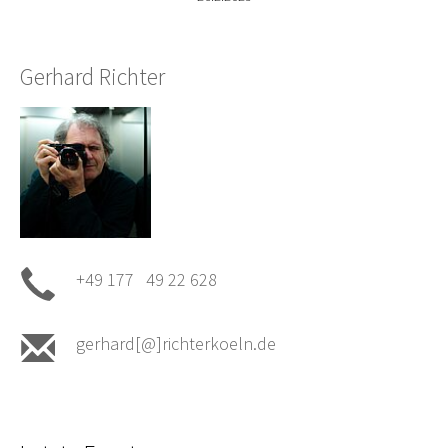
Gerhard Richter
+49 177 49 22 628
gerhard[@]richterkoeln.de