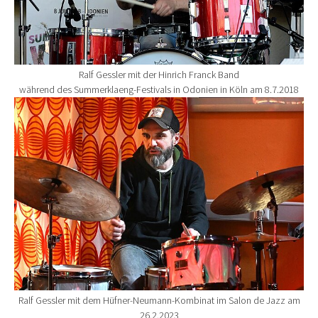
Ralf Gessler mit der Hinrich Franck Band
während des Summerklaeng-Festivals in Odonien in Köln am 8.7.2018
Show larger version for:
Ralf Gessler mit dem Hüfner-Neumann-Kombinat im Salon de Jazz am
26.2.2023