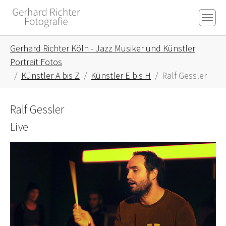
Skip to main content
Skip to page footer
You are here:
Gerhard Richter Köln - Jazz Musiker und Künstler
Portrait Fotos
Künstler A bis Z
Künstler E bis H
Ralf Gessler
Ralf Gessler
Live
Show larger version for: