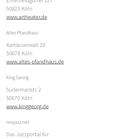
Ehrenfeldgürtel 127
50823 Köln
www.artheater.de
Altes Pfandhaus
Kartäuserwall 20
50678 Köln
www.altes-pfandhaus.de
King Georg
Sudermanstr. 2
50670 Köln
www.kinggeorg.de
nrwjazz.net
Das Jazzportal für