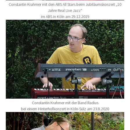
Constantin Krahmer mit den ABS All Stars beim Jubiläumskonzert „10
Jahre Real Live Jazz“
im ABS in Köln am 29.12.2019
Show larger version for:
Constantin Krahmer mit der Band Radius
bei einem Hinterhofkonzert in Köln-Sülz am 23.8.2020
Show larger version for: