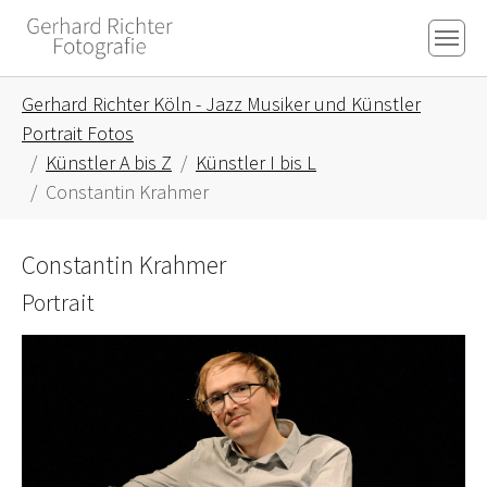
Skip to main content
Skip to page footer
You are here:
Gerhard Richter Köln - Jazz Musiker und Künstler
Portrait Fotos
Künstler A bis Z
Künstler I bis L
Constantin Krahmer
Constantin Krahmer
Portrait
Show larger version for: