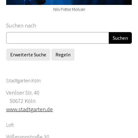
Nils Petter Molvær
Suchformular
Suchen nach
Erweiterte Suche
Regeln
Stadtgarten Köln
Venloer Str. 40
50672 Köln
www.stadtgarten.de
Loft
Wißmannstraße 30