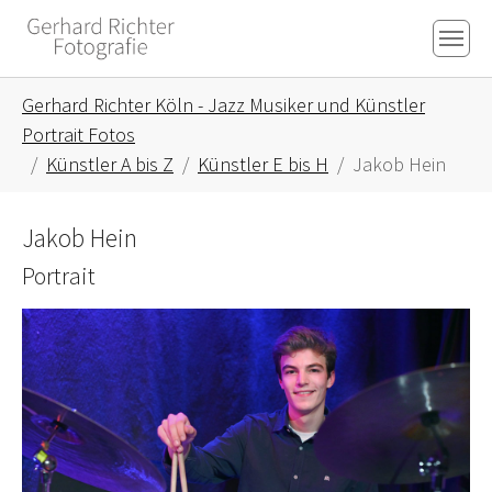
Skip to main content
Skip to page footer
You are here:
Gerhard Richter Köln - Jazz Musiker und Künstler
Portrait Fotos
Künstler A bis Z
Künstler E bis H
Jakob Hein
Jakob Hein
Portrait
Show larger version for: