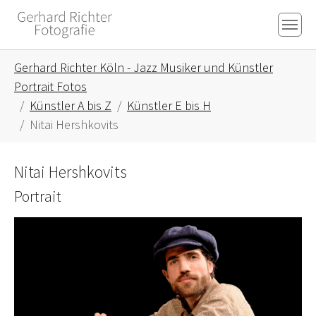
Skip to main content
Skip to page footer
You are here:
Gerhard Richter Köln - Jazz Musiker und Künstler
Portrait Fotos
Künstler A bis Z
Künstler E bis H
Nitai Hershkovits
Nitai Hershkovits
Portrait
Show larger version for: