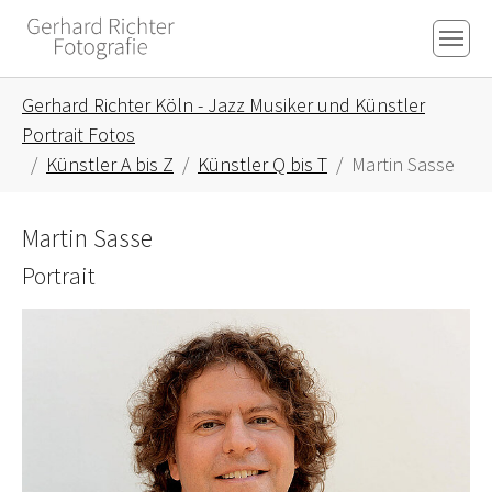
Skip to main content
Skip to page footer
You are here:
Gerhard Richter Köln - Jazz Musiker und Künstler
Portrait Fotos
Künstler A bis Z
Künstler Q bis T
Martin Sasse
Martin Sasse
Portrait
Show larger version for: