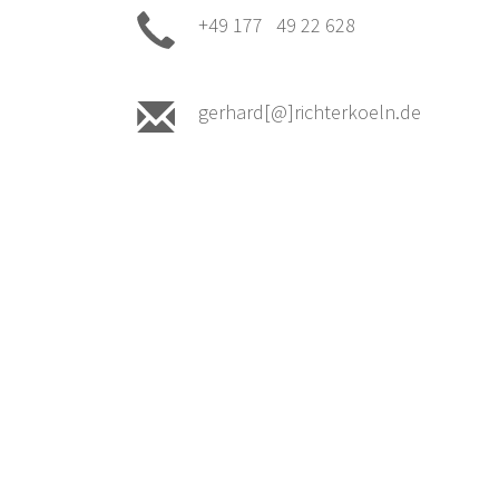
+49 177 49 22 628
gerhard[@]richterkoeln.de