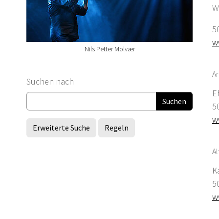
W
5
w
Nils Petter Molvær
Ar
Suchformular
Suchen nach
E
5
w
Erweiterte Suche
Regeln
Al
K
5
w