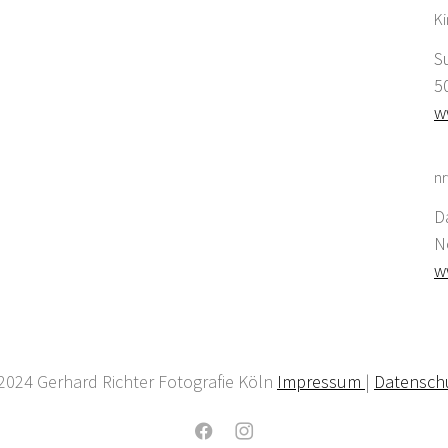
K
S
5
w
nr
D
N
w
2024 Gerhard Richter Fotografie Köln
Impressum
|
Datensch
Facebook
Instagram