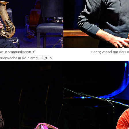
he „Kommunikation 9“
Georg Wissel mit der D
Feuerwache in Köln am 9.12.2015
Show larger version for: