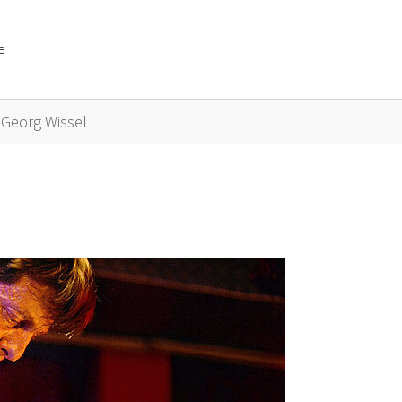
e
or "Künstler A bis Z"
Georg Wissel