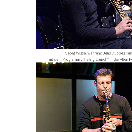
Georg Wissel während Jens Düppes Rei
mit dem Programm „The Big Crunch“ in der Alten 
Show larger version for: