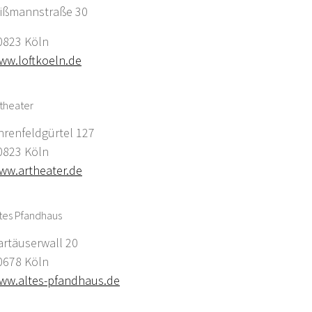
ißmannstraße 30
0823 Köln
ww.loftkoeln.de
theater
hrenfeldgürtel 127
0823 Köln
ww.artheater.de
tes Pfandhaus
artäuserwall 20
0678 Köln
ww.altes-pfandhaus.de