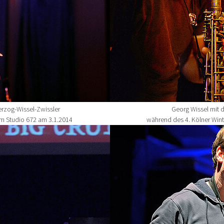
erzog-Wissel-Zwissler
Georg Wissel mit 
im Studio 672 am 3.1.2014
während des 4. Kölner Wint
Show larger version for: