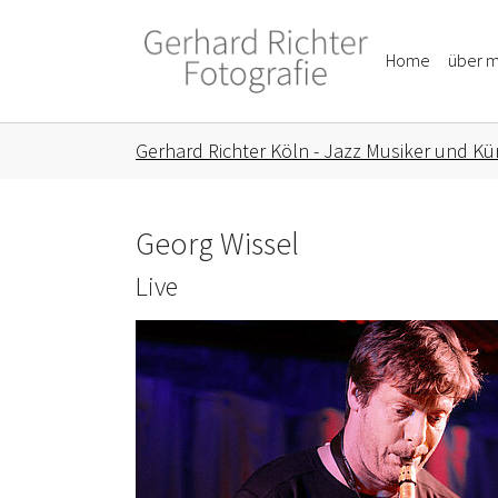
Skip to main content
Skip to page footer
Home
über m
You are here:
Gerhard Richter Köln - Jazz Musiker und Kün
Georg Wissel
Live
Show larger version for: