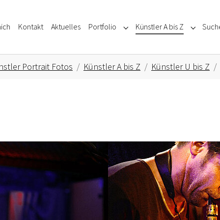
ich
Kontakt
Aktuelles
Portfolio
Künstler A bis Z
Such
Submenu for "Portfolio"
Submenu f
stler Portrait Fotos
Künstler A bis Z
Künstler U bis Z
Show larger version for: