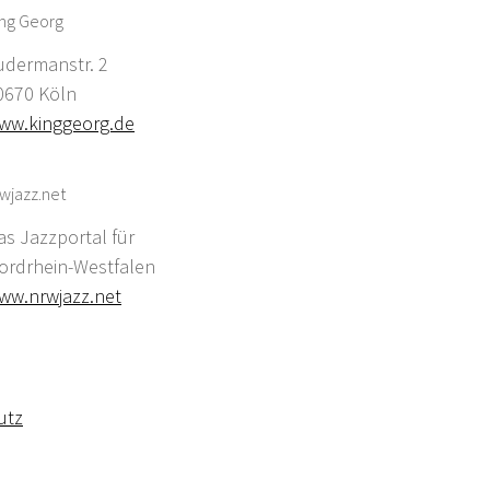
ing Georg
udermanstr. 2
0670 Köln
ww.kinggeorg.de
wjazz.net
as Jazzportal für
ordrhein-Westfalen
ww.nrwjazz.net
utz