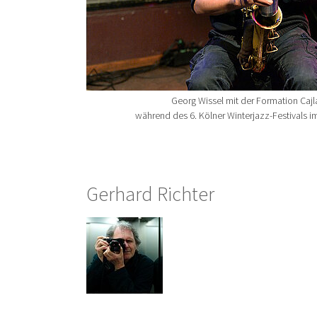
Georg Wissel mit der Formation Cajl
während des 6. Kölner Winterjazz-Festivals i
Gerhard Richter