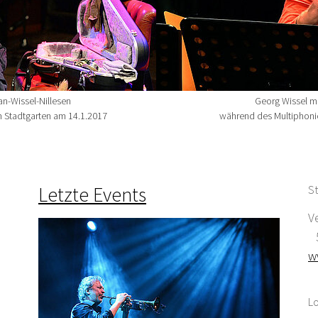
an-Wissel-Nillesen
Georg Wissel m
m Stadtgarten am 14.1.2017
während des Multiphonic
Letzte Events
St
V
5
w
Lo