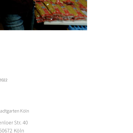
 2022
adtgarten Köln
enloer Str. 40
0672 Köln