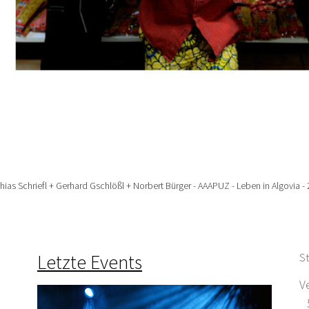
hias Schriefl + Gerhard Gschlößl + Norbert Bürger - AAAPUZ - Leben in Algovia -
Letzte Events
St
V
5