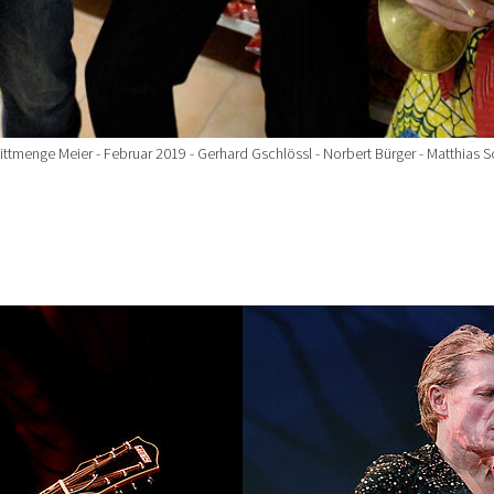
ttmenge Meier - Februar 2019 - Gerhard Gschlössl - Norbert Bürger - Matthias Sc
Show larger version for: