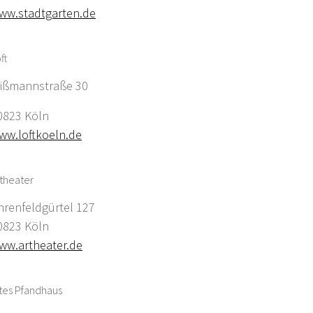
ww.stadtgarten.de
ft
ißmannstraße 30
0823 Köln
ww.loftkoeln.de
theater
hrenfeldgürtel 127
0823 Köln
ww.artheater.de
tes Pfandhaus