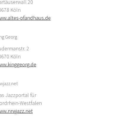
artäuserwall 20
0678 Köln
ww.altes-pfandhaus.de
ing Georg
udermanstr. 2
0670 Köln
ww.kinggeorg.de
wjazz.net
as Jazzportal für
ordrhein-Westfalen
ww.nrwjazz.net