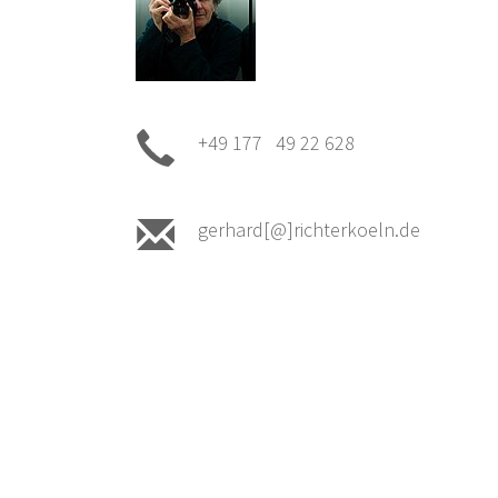
+49 177 49 22 628
gerhard[@]richterkoeln.de