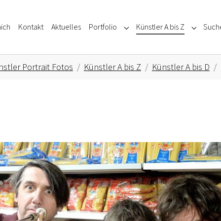
ich
Kontakt
Aktuelles
Portfolio
Künstler A bis Z
Such
Submenu for "Portfolio"
Submenu f
stler Portrait Fotos
Künstler A bis Z
Künstler A bis D