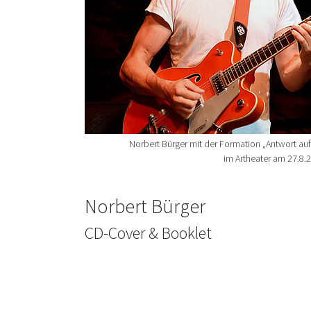
Norbert Bürger mit der Formation „Antwort auf
im Artheater am 27.8.
Norbert Bürger
CD-Cover & Booklet
Show larger version for: