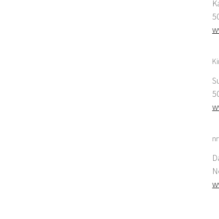
K
5
w
K
S
5
w
nr
D
N
w