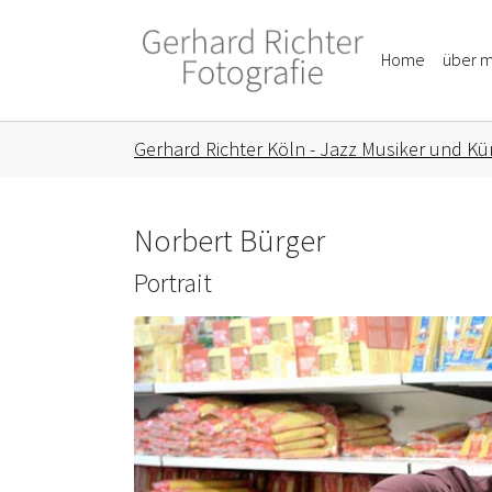
Skip to main content
Skip to page footer
Home
über m
You are here:
Gerhard Richter Köln - Jazz Musiker und Kün
Norbert Bürger
Portrait
Show larger version for: