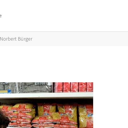
e
or "Künstler A bis Z"
Norbert Bürger