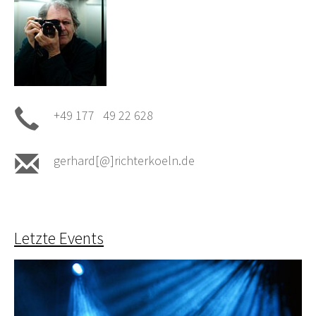
+49 177 49 22 628
gerhard[@]richterkoeln.de
Letzte Events