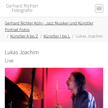
Skip to main content
Skip to page footer
You are here:
Gerhard Richter Köln - Jazz Musiker und Künstler
Portrait Fotos
Künstler A bis Z
Künstler I bis L
Lukas Joachim
Lukas Joachim
Live
Show larger version for: