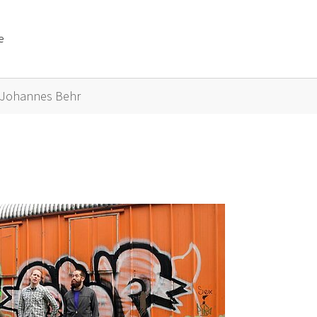
e
or "Künstler A bis Z"
Johannes Behr