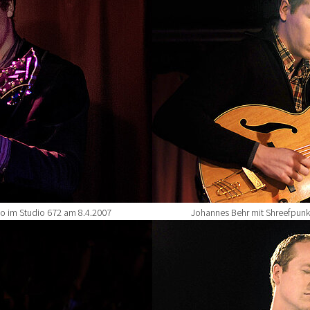
no im Studio 672 am 8.4.2007
Johannes Behr mit Shreefpunk
Show larger version for: