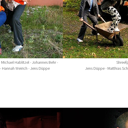
 Michael Hablitzel - Johannes Behr -
Shreef
th - Hannah Weirich - Jens Düppe
Jens Düppe - Matthias Sch
Show larger version for: