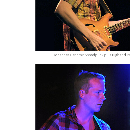
Johannes Behr mit Shreefpunk plus Bigband i
Show larger version for: