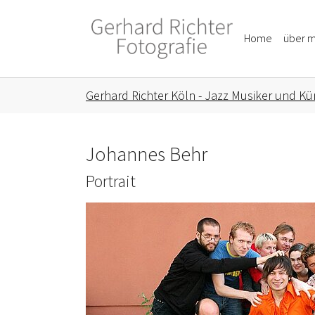
Skip to main content
Skip to page footer
Home
über m
You are here:
Gerhard Richter Köln - Jazz Musiker und Kün
Johannes Behr
Portrait
Show larger version for: