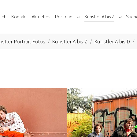
ich
Kontakt
Aktuelles
Portfolio
Künstler A bis Z
Such
Submenu for "Portfolio"
Submenu f
stler Portrait Fotos
Künstler A bis Z
Künstler A bis D
Show larger version for: