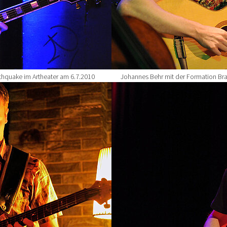
thquake im Artheater am 6.7.2010
Johannes Behr mit der Formation Braz
Show larger version for: