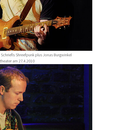
 Schriefls Shreefpunk plus Jonas Burgwinkel
rtheater am 27.4.2010