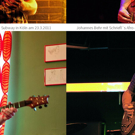
m Subway in Köln am 23.3.2011
Johannes Behr mit Schriefl´s Afro
Show larger version for: