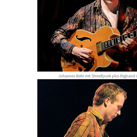
Johannes Behr mit Shreefpunk plus Bigband 
Show larger version for: