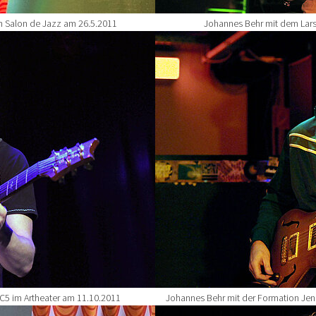
m Salon de Jazz am 26.5.2011
Johannes Behr mit dem Lars
Show larger version for:
CC5 im Artheater am 11.10.2011
Johannes Behr mit der Formation Je
Show larger version for: