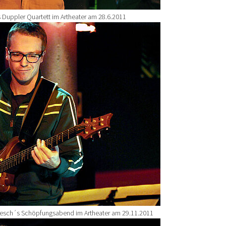
 Duppler Quartett im Artheater am 28.6.2011
nesch´s Schöpfungsabend im Artheater am 29.11.2011