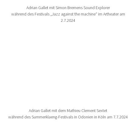
Adrian Gallet mit Simon Bremens Sound Explorer
während des Festivals „Jazz against the machine“ im Artheater am
2.7.2024
Show larger version for:
Adrian Gallet mit dem Mathieu Clement Sextet
während des Summerklaeng-Festivals in Odonien in Köln am 7.7.2024
Show larger version for: