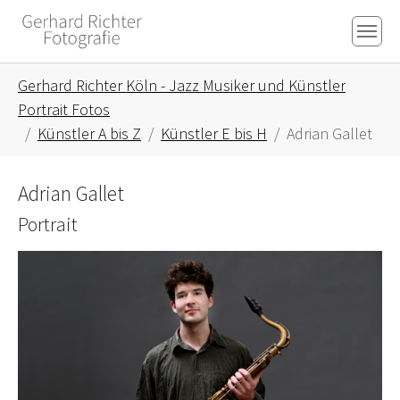
Skip to main content
Skip to page footer
You are here:
Gerhard Richter Köln - Jazz Musiker und Künstler
Portrait Fotos
Künstler A bis Z
Künstler E bis H
Adrian Gallet
Adrian Gallet
Portrait
Show larger version for: