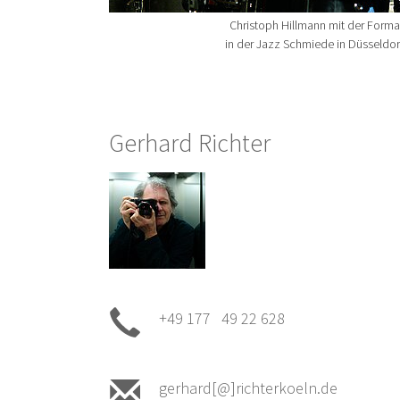
Christoph Hillmann mit der Form
in der Jazz Schmiede in Düsseldo
Gerhard Richter
+49 177 49 22 628
gerhard[@]richterkoeln.de