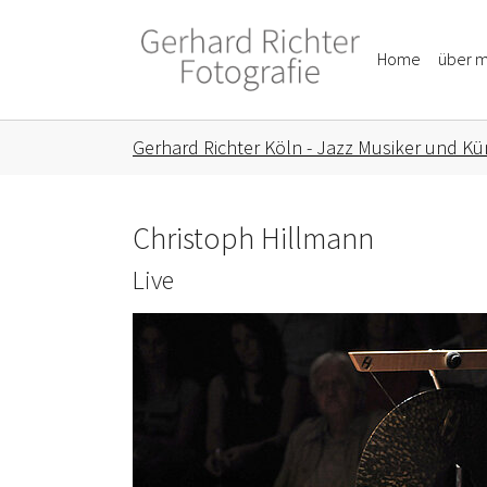
Skip to main content
Skip to page footer
Home
über m
You are here:
Gerhard Richter Köln - Jazz Musiker und Kün
Christoph Hillmann
Live
Show larger version for: