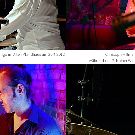
Tango im Alten Pfandhaus am 26.4.2012
Christoph Hillman
während des 2. Kölner Wint
Show larger version for: