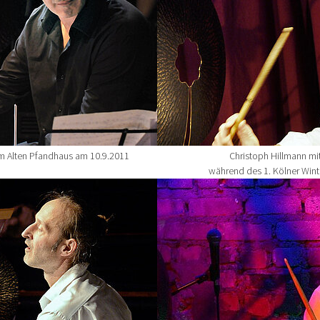
im Alten Pfandhaus am 10.9.2011
Christoph Hillmann mi
während des 1. Kölner Wint
Show larger version for: