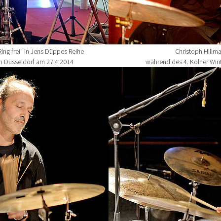
ing frei“ in Jens Düppes Reihe
Christoph Hillma
in Düsseldorf am 27.4.2014
während des 4. Kölner Wint
Show larger version for: