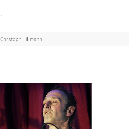
e
or "Künstler A bis Z"
Christoph Hillmann