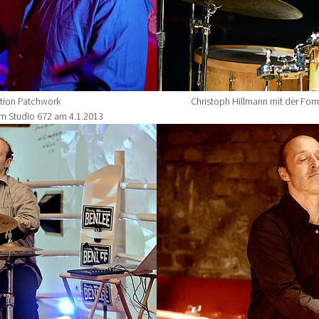
ation Patchwork
Christoph Hillmann mit der Form
im Studio 672 am 4.1.2013
Show larger version for: