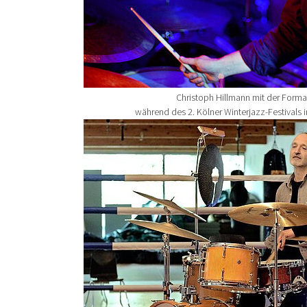
Christoph Hillmann mit der Form
während des 2. Kölner Winterjazz-Festivals 
Show larger version for: