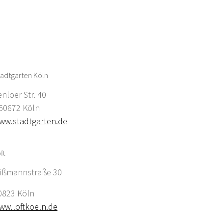
adtgarten Köln
enloer Str. 40
0672 Köln
ww.stadtgarten.de
ft
ißmannstraße 30
0823 Köln
ww.loftkoeln.de