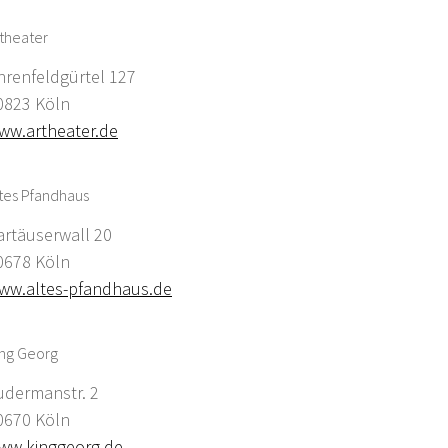
theater
hrenfeldgürtel 127
0823 Köln
ww.artheater.de
tes Pfandhaus
artäuserwall 20
0678 Köln
ww.altes-pfandhaus.de
ing Georg
udermanstr. 2
0670 Köln
ww.kinggeorg.de