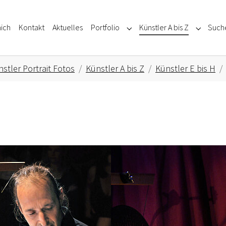
ich
Kontakt
Aktuelles
Portfolio
Künstler A bis Z
Such
Submenu for "Portfolio"
Submenu f
stler Portrait Fotos
Künstler A bis Z
Künstler E bis H
Show larger version for: