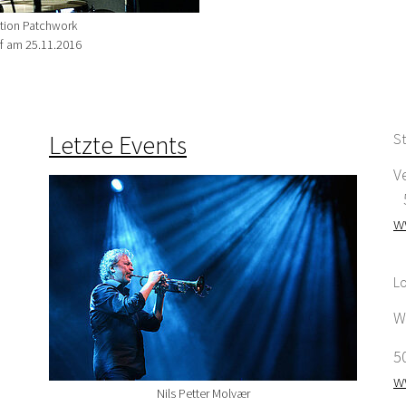
ation Patchwork
rf am 25.11.2016
Letzte Events
St
V
5
w
Lo
W
5
w
Nils Petter Molvær