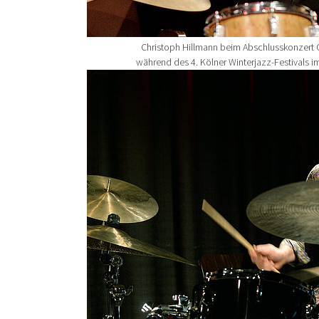
Christoph Hillmann beim Abschlusskonzert 
während des 4. Kölner Winterjazz-Festivals i
Show larger version for: