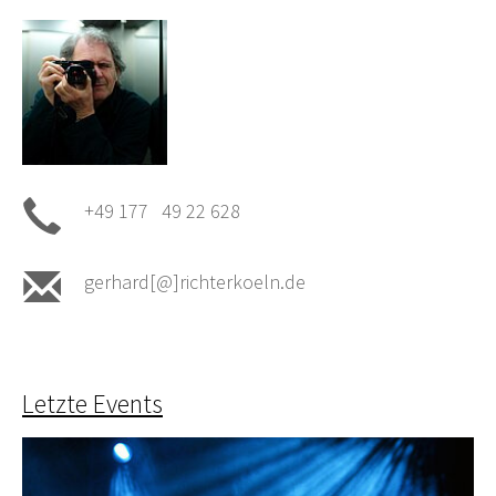
+49 177 49 22 628
gerhard[@]richterkoeln.de
Letzte Events