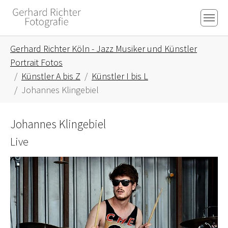
Skip to main content
Skip to page footer
You are here:
Gerhard Richter Köln - Jazz Musiker und Künstler
Portrait Fotos
Künstler A bis Z
Künstler I bis L
Johannes Klingebiel
Johannes Klingebiel
Live
Show larger version for: