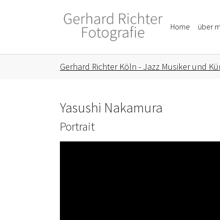
Skip to main content
Skip to page footer
Home
über m
You are here:
Gerhard Richter Köln - Jazz Musiker und Kün
Yasushi Nakamura
Portrait
Show larger version for: