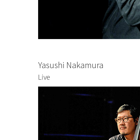
Yasushi Nakamura
Live
Show larger version for: