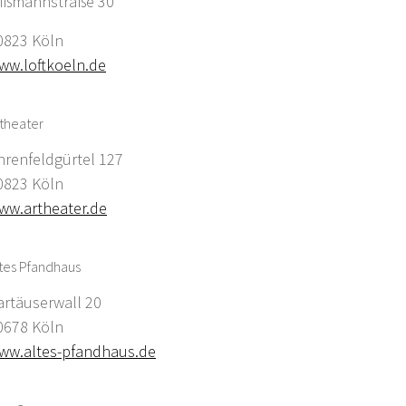
ißmannstraße 30
0823 Köln
ww.loftkoeln.de
theater
hrenfeldgürtel 127
0823 Köln
ww.artheater.de
tes Pfandhaus
artäuserwall 20
0678 Köln
ww.altes-pfandhaus.de