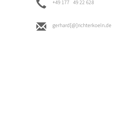
+49 177 49 22 628
gerhard[@]richterkoeln.de