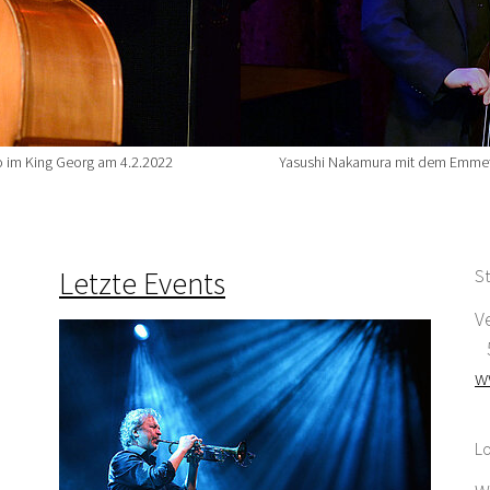
o im King Georg am 4.2.2022
Yasushi Nakamura mit dem Emmet 
Letzte Events
St
V
5
w
Lo