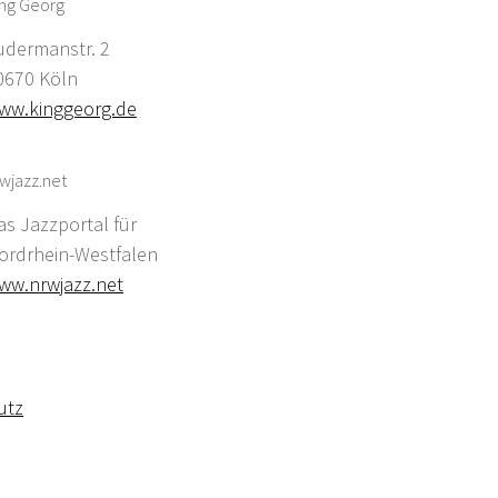
ing Georg
udermanstr. 2
0670 Köln
ww.kinggeorg.de
wjazz.net
as Jazzportal für
ordrhein-Westfalen
ww.nrwjazz.net
utz