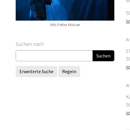
W
5
w
Nils Petter Molvær
Ar
Suchformular
Suchen nach
E
5
w
Erweiterte Suche
Regeln
Al
K
5
w