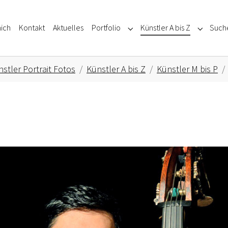
ich
Kontakt
Aktuelles
Portfolio
Künstler A bis Z
Such
Submenu for "Portfolio"
Submenu f
stler Portrait Fotos
Künstler A bis Z
Künstler M bis P