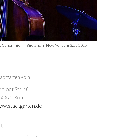
Cohen Trio im Birdland in New York am 3.10.2025
adtgarten Köln
enloer Str. 40
0672 Köln
ww.stadtgarten.de
ft