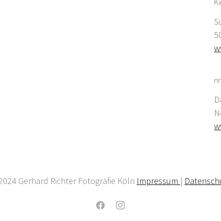
K
S
5
w
nr
D
N
w
2024 Gerhard Richter Fotografie Köln
Impressum
|
Datensch
Facebook
Instagram