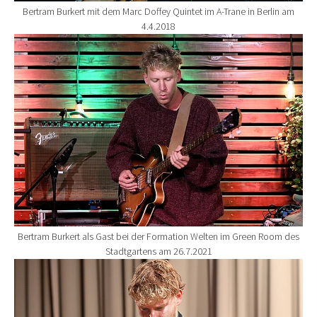
Bertram Burkert mit dem Marc Doffey Quintet im A-Trane in Berlin am
4.4.2018
Show larger version for:
Bertram Burkert als Gast bei der Formation Welten im Green Room des
Stadtgartens am 26.7.2021
Show larger version for: