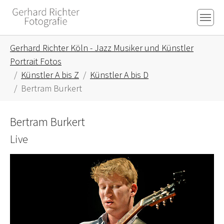
Skip to main content
Skip to page footer
You are here:
Gerhard Richter Köln - Jazz Musiker und Künstler
Portrait Fotos
Künstler A bis Z
Künstler A bis D
Bertram Burkert
Bertram Burkert
Live
Show larger version for: