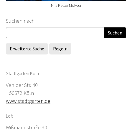
Nils Petter Molvær
Suchformular
Suchen nach
Erweiterte Suche
Regeln
Stadtgarten Köln
Venloer Str. 40
50672 Köln
www.stadtgarten.de
Loft
Wißmannstraße 30