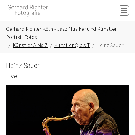
Skip to main content
Skip to page footer
You are here:
Gerhard Richter Köln - Jazz Musiker und Künstler
Portrait Fotos
Künstler A bis Z
Künstler Q bis T
Heinz Sauer
Heinz Sauer
Live
Show larger version for: