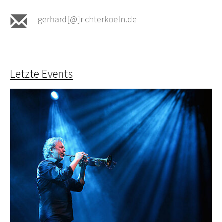
gerhard[@]richterkoeln.de
Letzte Events