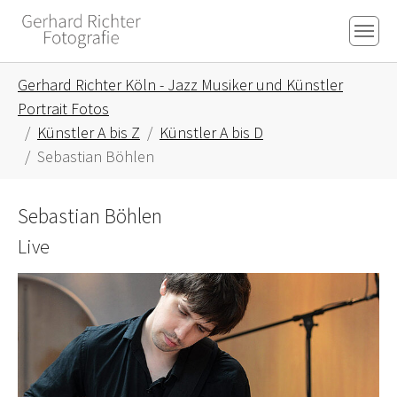
Skip to main content
Skip to page footer
You are here:
Gerhard Richter Köln - Jazz Musiker und Künstler
Portrait Fotos
Künstler A bis Z
Künstler A bis D
Sebastian Böhlen
Sebastian Böhlen
Live
Show larger version for: