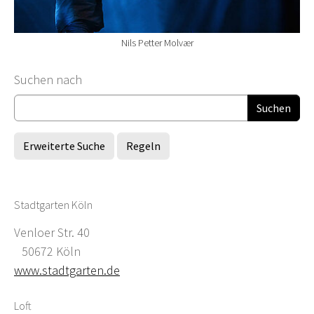
Nils Petter Molvær
Suchformular
Suchen nach
Erweiterte Suche
Regeln
Stadtgarten Köln
Venloer Str. 40
50672 Köln
www.stadtgarten.de
Loft