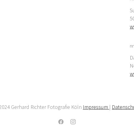
S
5
w
nr
D
N
w
2024 Gerhard Richter Fotografie Köln
Impressum
|
Datensch
Facebook
Instagram