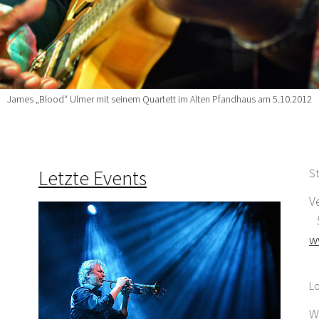
James „Blood“ Ulmer mit seinem Quartett im Alten Pfandhaus am 5.10.2012
Letzte Events
St
V
5
w
Lo
W