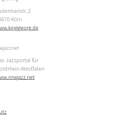
udermanstr. 2
0670 Köln
ww.kinggeorg.de
wjazz.net
as Jazzportal für
ordrhein-Westfalen
ww.nrwjazz.net
utz