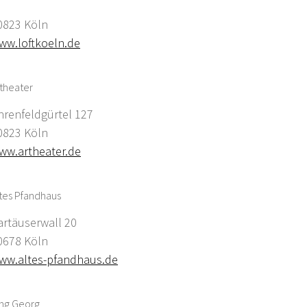
0823 Köln
ww.loftkoeln.de
theater
hrenfeldgürtel 127
0823 Köln
ww.artheater.de
tes Pfandhaus
artäuserwall 20
0678 Köln
ww.altes-pfandhaus.de
ing Georg