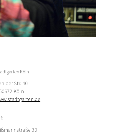
adtgarten Köln
enloer Str. 40
0672 Köln
ww.stadtgarten.de
ft
ißmannstraße 30