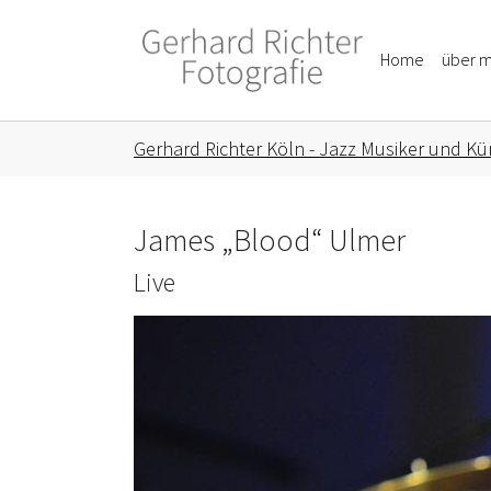
Skip to main content
Skip to page footer
Home
über m
You are here:
Gerhard Richter Köln - Jazz Musiker und Kün
James „Blood“ Ulmer
Live
Show larger version for: