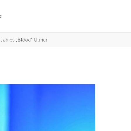
e
or "Künstler A bis Z"
James „Blood“ Ulmer