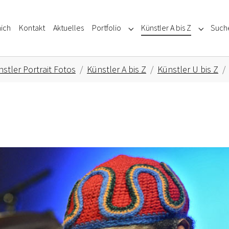
ich
Kontakt
Aktuelles
Portfolio
Künstler A bis Z
Such
Submenu for "Portfolio"
Submenu f
stler Portrait Fotos
Künstler A bis Z
Künstler U bis Z