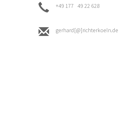
+49 177 49 22 628
gerhard[@]richterkoeln.de