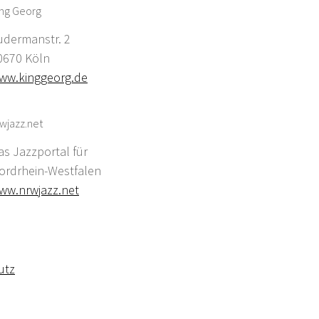
ing Georg
udermanstr. 2
0670 Köln
ww.kinggeorg.de
wjazz.net
as Jazzportal für
ordrhein-Westfalen
ww.nrwjazz.net
utz