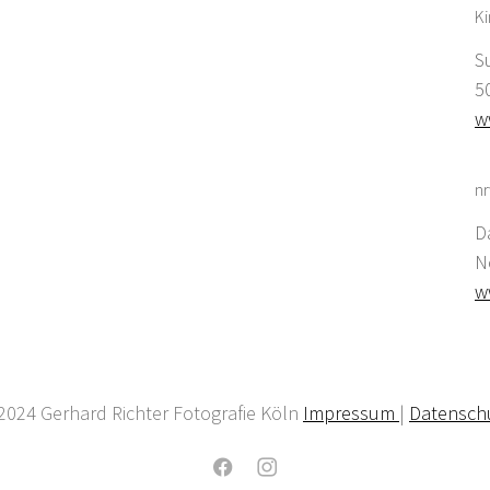
K
S
5
w
nr
D
N
w
2024 Gerhard Richter Fotografie Köln
Impressum
|
Datensch
Facebook
Instagram