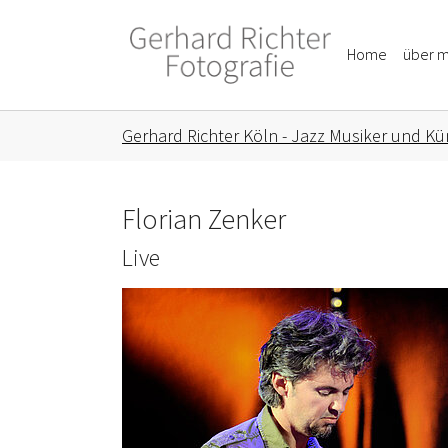
Skip to main content
Skip to page footer
Home
über m
You are here:
Gerhard Richter Köln - Jazz Musiker und Kün
Florian Zenker
Live
Show larger version for: