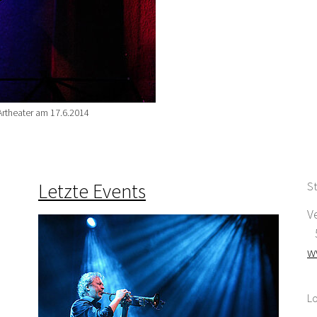
Artheater am 17.6.2014
Letzte Events
St
V
5
w
Lo