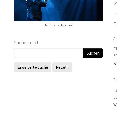
W
5
w
Nils Petter Molvær
Ar
Suchformular
Suchen nach
E
5
w
Erweiterte Suche
Regeln
Al
K
5
w