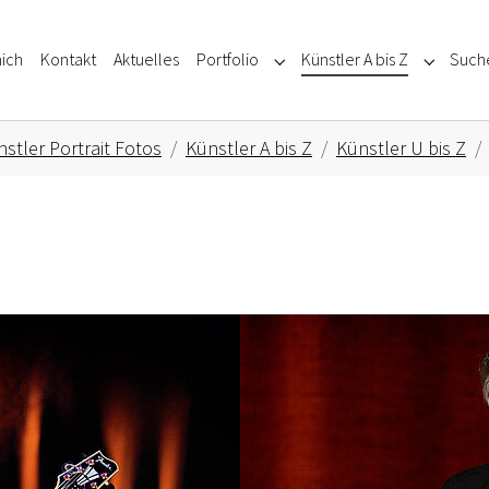
ich
Kontakt
Aktuelles
Portfolio
Künstler A bis Z
Such
Submenu for "Portfolio"
Submenu f
stler Portrait Fotos
Künstler A bis Z
Künstler U bis Z
Show larger version for: