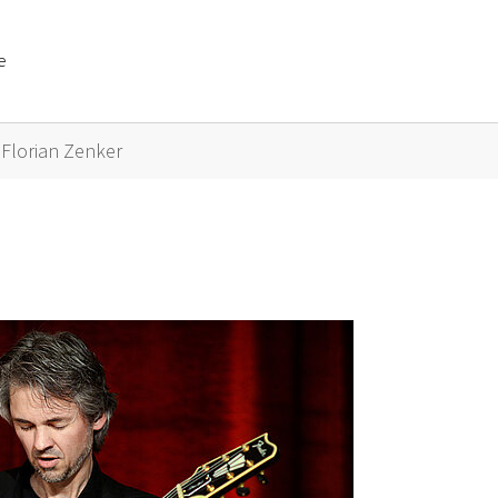
e
or "Künstler A bis Z"
Florian Zenker