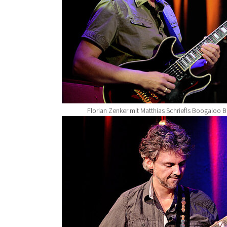
Florian Zenker mit Matthias Schriefls Boogaloo 
Show larger version for: