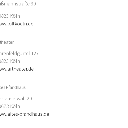
ißmannstraße 30
0823 Köln
ww.loftkoeln.de
theater
hrenfeldgürtel 127
0823 Köln
ww.artheater.de
tes Pfandhaus
artäuserwall 20
0678 Köln
ww.altes-pfandhaus.de