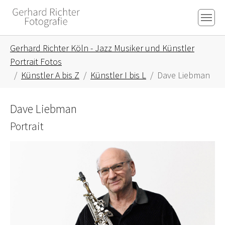
Skip to main content
Skip to page footer
You are here:
Gerhard Richter Köln - Jazz Musiker und Künstler
Portrait Fotos
Künstler A bis Z
Künstler I bis L
Dave Liebman
Dave Liebman
Portrait
Show larger version for: