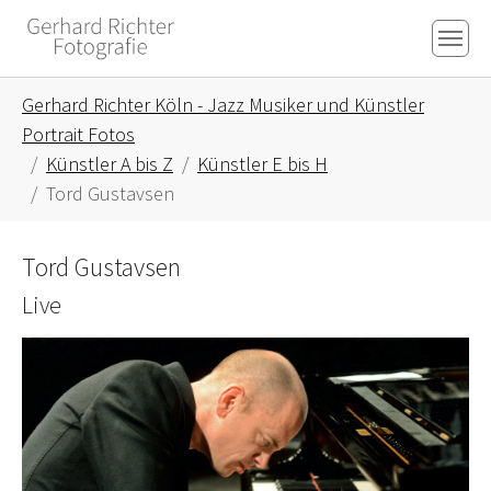
Skip to main content
Skip to page footer
You are here:
Gerhard Richter Köln - Jazz Musiker und Künstler
Portrait Fotos
Künstler A bis Z
Künstler E bis H
Tord Gustavsen
Tord Gustavsen
Live
Show larger version for: