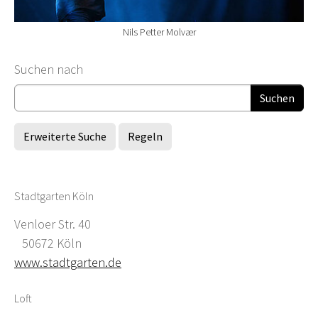
Nils Petter Molvær
Suchformular
Suchen nach
Erweiterte Suche
Regeln
Stadtgarten Köln
Venloer Str. 40
50672 Köln
www.stadtgarten.de
Loft