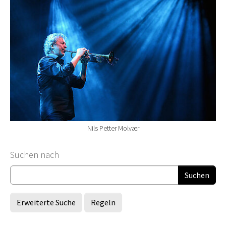
Nils Petter Molvær
Suchformular
Suchen nach
Erweiterte Suche
Regeln