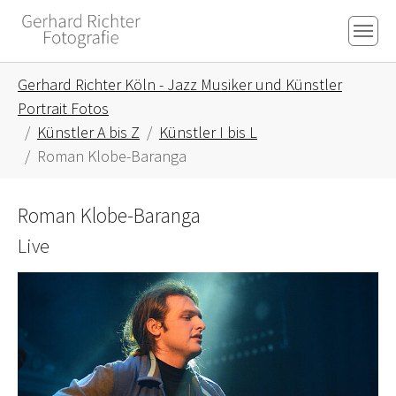
Skip to main content
Skip to page footer
You are here:
Gerhard Richter Köln - Jazz Musiker und Künstler
Portrait Fotos
Künstler A bis Z
Künstler I bis L
Roman Klobe-Baranga
Roman Klobe-Baranga
Live
Show larger version for: