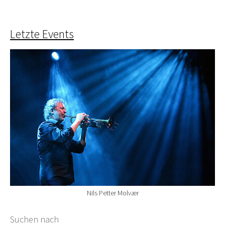
Letzte Events
Nils Petter Molvær
Suchformular
Suchen nach