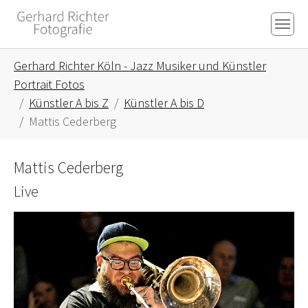
Skip to main content
Skip to page footer
You are here:
Gerhard Richter Köln - Jazz Musiker und Künstler
Portrait Fotos
Künstler A bis Z
Künstler A bis D
Mattis Cederberg
Mattis Cederberg
Live
Show larger version for: