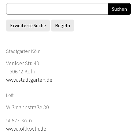
Erweiterte Suche
Regeln
Stadtgarten Köln
Venloer Str. 40
50672 Köln
www.stadtgarten.de
Loft
Wißmannstraße 30
50823 Köln
www.loftkoeln.de