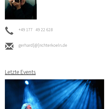
+49 177 49 22 628
gerhard[@]richterkoeln.de
Letzte Events