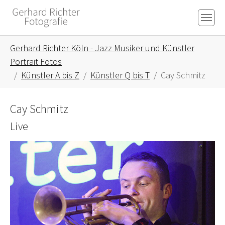
Skip to main content
Skip to page footer
You are here:
Gerhard Richter Köln - Jazz Musiker und Künstler
Portrait Fotos
Künstler A bis Z
Künstler Q bis T
Cay Schmitz
Cay Schmitz
Live
Show larger version for: