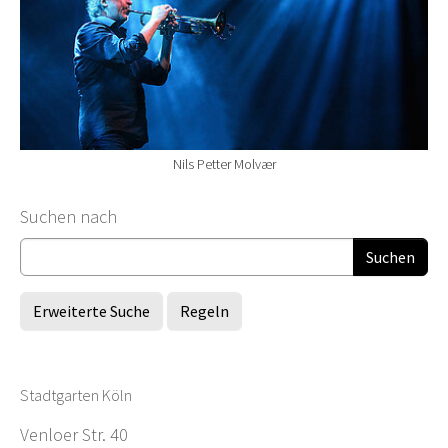
Nils Petter Molvær
Suchformular
Suchen nach
Erweiterte Suche
Regeln
Stadtgarten Köln
Venloer Str. 40