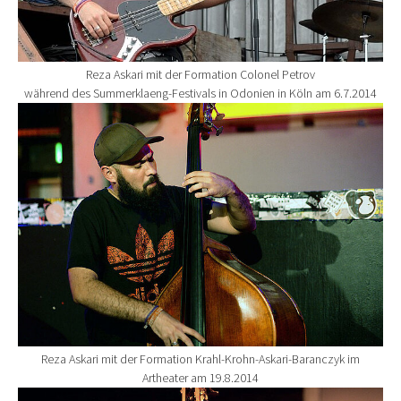
Reza Askari mit der Formation Colonel Petrov
während des Summerklaeng-Festivals in Odonien in Köln am 6.7.2014
Show larger version for:
Reza Askari mit der Formation Krahl-Krohn-Askari-Baranczyk im
Artheater am 19.8.2014
Show larger version for: