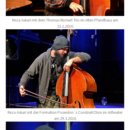
Reza Askari mit dem Thomas Rückert Trio im Alten Pfandhaus am
15.1.2016
Show larger version for:
Reza Askari mit der Formation Poseidon´s ConstruKCtion im Artheater
am 29.3.2016
Show larger version for: