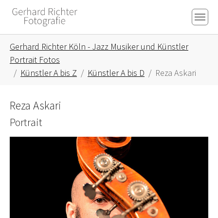
Skip to main content
Skip to page footer
You are here:
Gerhard Richter Köln - Jazz Musiker und Künstler
Portrait Fotos
Künstler A bis Z
Künstler A bis D
Reza Askari
Reza Askari
Portrait
Show larger version for: