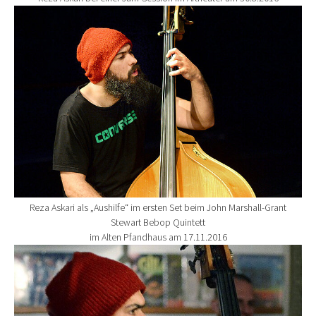
Show larger version for:
Reza Askari als „Aushilfe“ im ersten Set beim John Marshall-Grant
Stewart Bebop Quintett
im Alten Pfandhaus am 17.11.2016
Show larger version for: