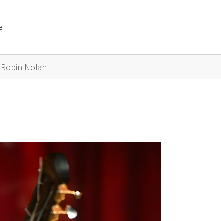
e
or "Künstler A bis Z"
Robin Nolan