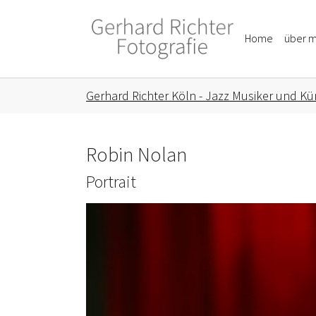
Skip to main content
Skip to page footer
Home
über m
You are here:
Gerhard Richter Köln - Jazz Musiker und Kün
Robin Nolan
Portrait
Show larger version for: