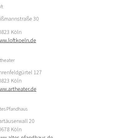
ft
ißmannstraße 30
0823 Köln
ww.loftkoeln.de
theater
hrenfeldgürtel 127
0823 Köln
ww.artheater.de
tes Pfandhaus
artäuserwall 20
0678 Köln
ww.altes-pfandhaus.de