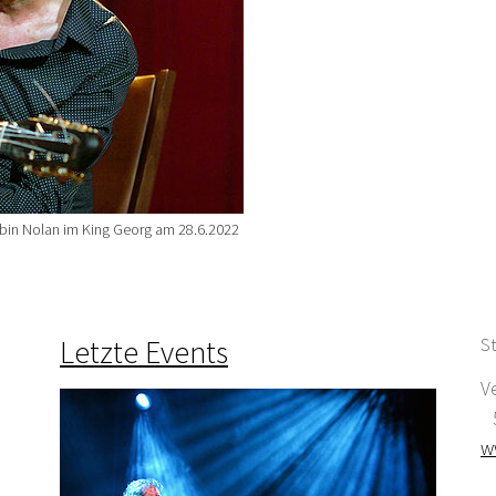
obin Nolan im King Georg am 28.6.2022
Letzte Events
St
V
5
w