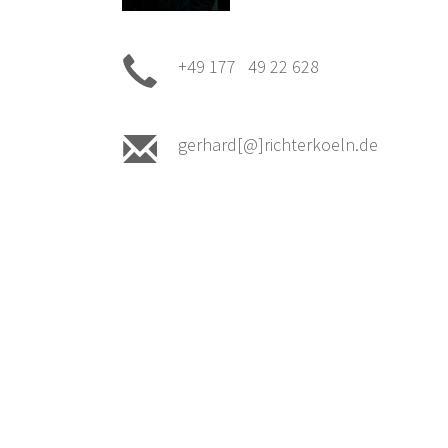
+49 177 49 22 628
gerhard[@]richterkoeln.de