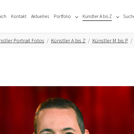
ich
Kontakt
Aktuelles
Portfolio
Künstler A bis Z
Such
Submenu for "Portfolio"
Submenu f
stler Portrait Fotos
Künstler A bis Z
Künstler M bis P