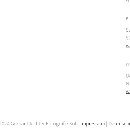
K
S
5
w
nr
D
N
w
2024 Gerhard Richter Fotografie Köln
Impressum
|
Datensch