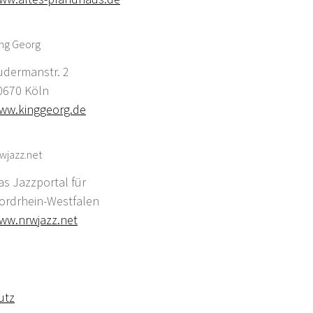
ing Georg
udermanstr. 2
0670 Köln
ww.kinggeorg.de
wjazz.net
as Jazzportal für
ordrhein-Westfalen
ww.nrwjazz.net
utz