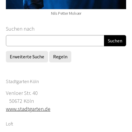
Nils Petter Molvær
Suchformular
Suchen nach
Erweiterte Suche
Regeln
Stadtgarten Köln
Venloer Str. 40
50672 Köln
www.stadtgarten.de
Loft