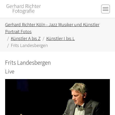
Skip to main content
Skip to page footer
You are here:
Gerhard Richter Köln - Jazz Musiker und Künstler
Portrait Fotos
Künstler A bis Z
Künstler I bis L
Frits Landesbergen
Frits Landesbergen
Live
Show larger version for: